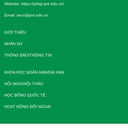
Website:
https://phtqt.pnt.edu.vn/
Email:
secri@pnt.edu.vn
GIỚI THIỆU
NHÂN SỰ
THÔNG BÁO/THÔNG TIN
KHÓA HỌC NGẮN HẠN/DÀI HẠN
HỘI NGHỊ/HỘI THẢO
HỌC BỔNG QUỐC TẾ
HOẠT ĐỘNG ĐỐI NGOẠI