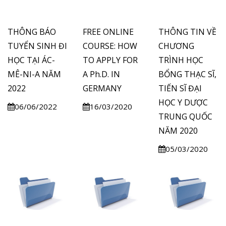
THÔNG BÁO
FREE ONLINE
THÔNG TIN VỀ
TUYỂN SINH ĐI
COURSE: HOW
CHƯƠNG
HỌC TẠI ÁC-
TO APPLY FOR
TRÌNH HỌC
MÊ-NI-A NĂM
A Ph.D. IN
BỔNG THẠC SĨ,
2022
GERMANY
TIẾN SĨ ĐẠI
HỌC Y DƯỢC
06/06/2022
16/03/2020
TRUNG QUỐC
NĂM 2020
05/03/2020