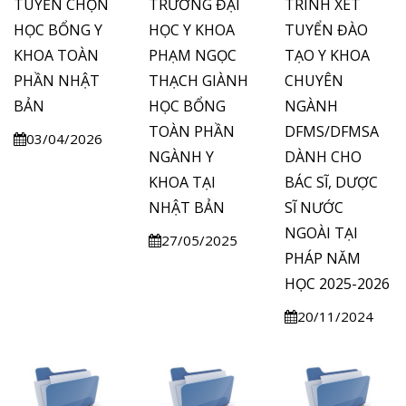
TUYỂN CHỌN
TRƯỜNG ĐẠI
TRÌNH XÉT
HỌC BỔNG Y
HỌC Y KHOA
TUYỂN ĐÀO
KHOA TOÀN
PHẠM NGỌC
TẠO Y KHOA
PHẦN NHẬT
THẠCH GIÀNH
CHUYÊN
BẢN
HỌC BỔNG
NGÀNH
TOÀN PHẦN
DFMS/DFMSA
03/04/2026
NGÀNH Y
DÀNH CHO
KHOA TẠI
BÁC SĨ, DƯỢC
NHẬT BẢN
SĨ NƯỚC
NGOÀI TẠI
27/05/2025
PHÁP NĂM
HỌC 2025-2026
20/11/2024