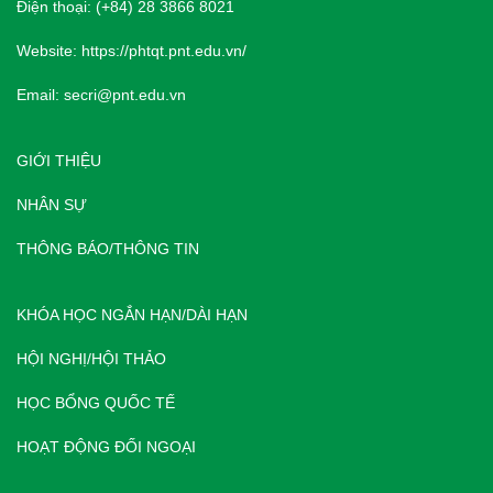
Điện thoại: (+84) 28 3866 8021
Website:
https://phtqt.pnt.edu.vn/
Email:
secri@pnt.edu.vn
GIỚI THIỆU
NHÂN SỰ
THÔNG BÁO/THÔNG TIN
KHÓA HỌC NGẮN HẠN/DÀI HẠN
HỘI NGHỊ/HỘI THẢO
HỌC BỔNG QUỐC TẾ
HOẠT ĐỘNG ĐỐI NGOẠI