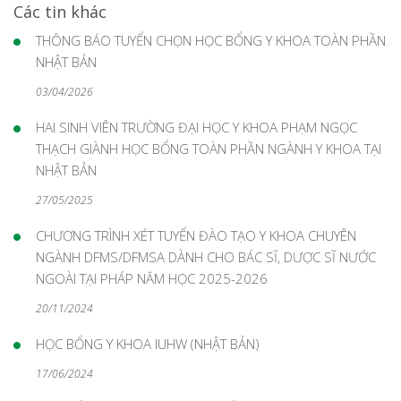
Các tin khác
THÔNG BÁO TUYỂN CHỌN HỌC BỔNG Y KHOA TOÀN PHẦN
NHẬT BẢN
03/04/2026
HAI SINH VIÊN TRƯỜNG ĐẠI HỌC Y KHOA PHẠM NGỌC
THẠCH GIÀNH HỌC BỔNG TOÀN PHẦN NGÀNH Y KHOA TẠI
NHẬT BẢN
27/05/2025
CHƯƠNG TRÌNH XÉT TUYỂN ĐÀO TẠO Y KHOA CHUYÊN
NGÀNH DFMS/DFMSA DÀNH CHO BÁC SĨ, DƯỢC SĨ NƯỚC
NGOÀI TẠI PHÁP NĂM HỌC 2025-2026
20/11/2024
HỌC BỔNG Y KHOA IUHW (NHẬT BẢN)
17/06/2024