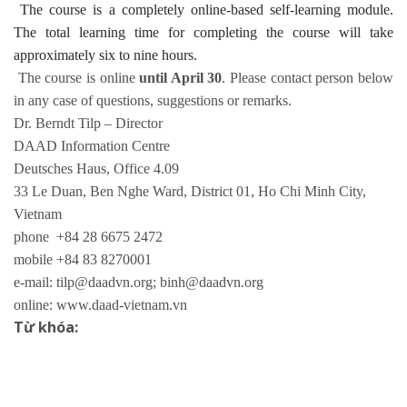
The course is a completely online-based self-learning module.
The total learning time for completing the course will take
approximately six to nine hours.
The course is online
until April 30
. Please contact person below
in any case of questions, suggestions or remarks.
Dr. Berndt Tilp – Director
DAAD Information Centre
Deutsches Haus, Office 4.09
33 Le Duan, Ben Nghe Ward, District 01, Ho Chi Minh City,
Vietnam
phone +84 28 6675 2472
mobile +84 83 8270001
e-mail:
tilp@daadvn.org
;
binh@daadvn.org
online:
www.daad-vietnam.vn
Từ khóa: