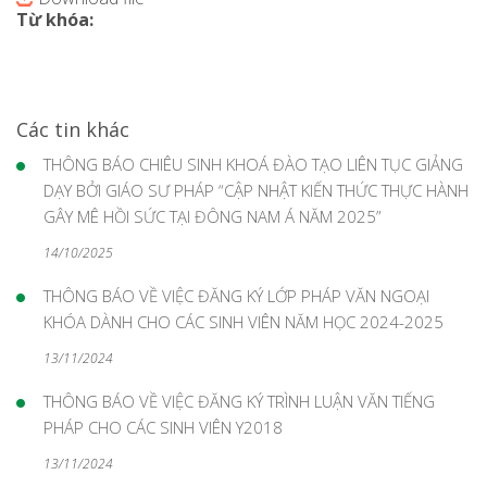
Từ khóa:
Các tin khác
THÔNG BÁO CHIÊU SINH KHOÁ ĐÀO TẠO LIÊN TỤC GIẢNG
DẠY BỞI GIÁO SƯ PHÁP “CẬP NHẬT KIẾN THỨC THỰC HÀNH
GÂY MÊ HỒI SỨC TẠI ĐÔNG NAM Á NĂM 2025”
14/10/2025
THÔNG BÁO VỀ VIỆC ĐĂNG KÝ LỚP PHÁP VĂN NGOẠI
KHÓA DÀNH CHO CÁC SINH VIÊN NĂM HỌC 2024-2025
13/11/2024
THÔNG BÁO VỀ VIỆC ĐĂNG KÝ TRÌNH LUẬN VĂN TIẾNG
PHÁP CHO CÁC SINH VIÊN Y2018
13/11/2024