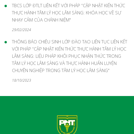
TBCS LỚP ĐTLT LIÊN KẾT VỚI PHÁP “CẬP NHẬT KIẾN THỨC
THỰC HÀNH TÂM LÝ HỌC LÂM SÀNG: KHÓA HỌC VỀ SỰ
NHẠY CẢM CỦA CHÁNH NIỆM"
29/02/2024
THÔNG BÁO CHIÊU SINH LỚP ĐÀO TẠO LIÊN TỤC LIÊN KẾT
VỚI PHÁP “CẬP NHẬT KIẾN THỨC THỰC HÀNH TÂM LÝ HỌC
LÂM SÀNG: LIỆU PHÁP KHÔI PHỤC NHẬN THỨC TRONG
TÂM LÝ HỌC LÂM SÀNG VÀ THỰC HÀNH HUẤN LUYỆN
CHUYÊN NGHIỆP TRONG TÂM LÝ HỌC LÂM SÀNG"
18/10/2023