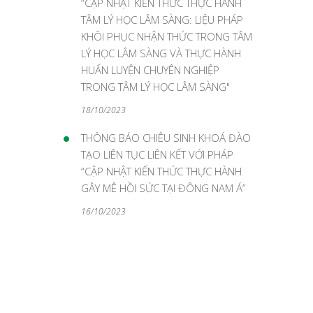
“CẬP NHẬT KIẾN THỨC THỰC HÀNH
TÂM LÝ HỌC LÂM SÀNG: LIỆU PHÁP
KHÔI PHỤC NHẬN THỨC TRONG TÂM
LÝ HỌC LÂM SÀNG VÀ THỰC HÀNH
HUẤN LUYỆN CHUYÊN NGHIỆP
TRONG TÂM LÝ HỌC LÂM SÀNG"
18/10/2023
THÔNG BÁO CHIÊU SINH KHOÁ ĐÀO
TẠO LIÊN TỤC LIÊN KẾT VỚI PHÁP
“CẬP NHẬT KIẾN THỨC THỰC HÀNH
GÂY MÊ HỒI SỨC TẠI ĐÔNG NAM Á”
16/10/2023