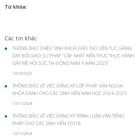
Từ khóa:
Các tin khác
THÔNG BÁO CHIÊU SINH KHOÁ ĐÀO TẠO LIÊN TỤC GIẢNG
DẠY BỞI GIÁO SƯ PHÁP “CẬP NHẬT KIẾN THỨC THỰC HÀNH
GÂY MÊ HỒI SỨC TẠI ĐÔNG NAM Á NĂM 2025”
14/10/2025
THÔNG BÁO VỀ VIỆC ĐĂNG KÝ LỚP PHÁP VĂN NGOẠI
KHÓA DÀNH CHO CÁC SINH VIÊN NĂM HỌC 2024-2025
13/11/2024
THÔNG BÁO VỀ VIỆC ĐĂNG KÝ TRÌNH LUẬN VĂN TIẾNG
PHÁP CHO CÁC SINH VIÊN Y2018
13/11/2024