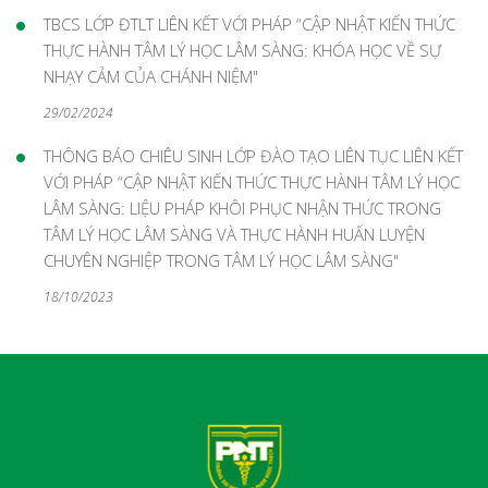
TBCS LỚP ĐTLT LIÊN KẾT VỚI PHÁP “CẬP NHẬT KIẾN THỨC
THỰC HÀNH TÂM LÝ HỌC LÂM SÀNG: KHÓA HỌC VỀ SỰ
NHẠY CẢM CỦA CHÁNH NIỆM"
29/02/2024
THÔNG BÁO CHIÊU SINH LỚP ĐÀO TẠO LIÊN TỤC LIÊN KẾT
VỚI PHÁP “CẬP NHẬT KIẾN THỨC THỰC HÀNH TÂM LÝ HỌC
LÂM SÀNG: LIỆU PHÁP KHÔI PHỤC NHẬN THỨC TRONG
TÂM LÝ HỌC LÂM SÀNG VÀ THỰC HÀNH HUẤN LUYỆN
CHUYÊN NGHIỆP TRONG TÂM LÝ HỌC LÂM SÀNG"
18/10/2023