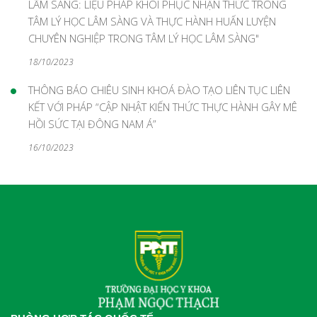
LÂM SÀNG: LIỆU PHÁP KHÔI PHỤC NHẬN THỨC TRONG
TÂM LÝ HỌC LÂM SÀNG VÀ THỰC HÀNH HUẤN LUYỆN
CHUYÊN NGHIỆP TRONG TÂM LÝ HỌC LÂM SÀNG"
18/10/2023
THÔNG BÁO CHIÊU SINH KHOÁ ĐÀO TẠO LIÊN TỤC LIÊN
KẾT VỚI PHÁP “CẬP NHẬT KIẾN THỨC THỰC HÀNH GÂY MÊ
HỒI SỨC TẠI ĐÔNG NAM Á”
16/10/2023