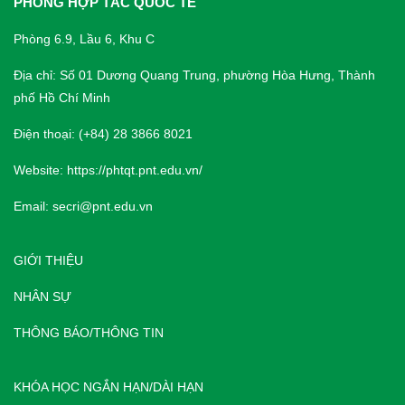
PHÒNG HỢP TÁC QUỐC TẾ
Phòng 6.9, Lầu 6, Khu C
Địa chỉ: Số 01 Dương Quang Trung, phường Hòa Hưng, Thành
phố Hồ Chí Minh
Điện thoại: (+84) 28 3866 8021
Website:
https://phtqt.pnt.edu.vn/
Email:
secri@pnt.edu.vn
GIỚI THIỆU
NHÂN SỰ
THÔNG BÁO/THÔNG TIN
KHÓA HỌC NGẮN HẠN/DÀI HẠN